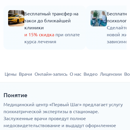
Бесплатный трансфер на
Бесплатна
такси до ближайшей
психолога
клиники
Сделайте 
и 15% скидка
при оплате
новой жиз
курса лечения
зависимос
Цены
Врачи
Онлайн-запись
О нас
Видео
Лицензии
Во
Понятие
Медицинский центр «Первый Шаг» предлагает услугу
психиатрической экспертизы в стационаре.
Заслуженные врачи проведут полное
медосвидетельствование и выдадут оформленное