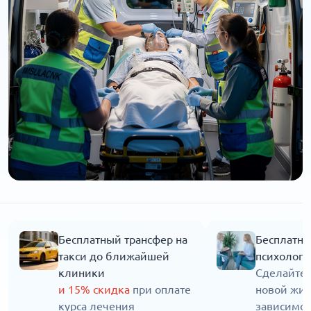
Бесплатный трансфер на
Бесплатна
такси до ближайшей
психолога
клиники
Сделайте 
и 15% скидка
при оплате
новой жиз
курса лечения
зависимос