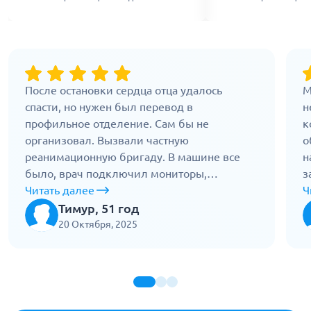
После остановки сердца отца удалось
М
спасти, но нужен был перевод в
н
профильное отделение. Сам бы не
к
организовал. Вызвали частную
о
реанимационную бригаду. В машине все
н
было, врач подключил мониторы,
з
кислород, следил за показателями. По
Читать далее
в
Ч
дороге не отходил. Доехали быстро, но без
п
Тимур, 51 год
резких движений. Приняли без задержек.
к
20 Октября, 2025
Без такой перевозки могло быть поздно.
п
Работают правильно.
с