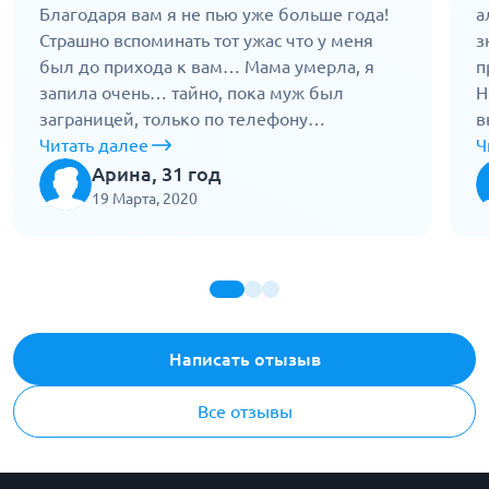
Благодаря вам я не пью уже больше года!
а
Страшно вспоминать тот ужас что у меня
з
был до прихода к вам… Мама умерла, я
п
запила очень… тайно, пока муж был
Н
заграницей, только по телефону
в
созванивались. Ужаснулась, когда поняла
Читать далее
п
Ч
что он скоро вернется, а я на себя не
д
Арина, 31 год
похожа(( Пришла к доктору он меня
г
19 Марта, 2020
осмотрел, обследовал, сделал очищение
н
капельницами и лечение кислородом,
п
через неделю мне было уже намного
о
лучше. А потом рассказал о кодировании
Н
женщин от алкоголизма, что это безопасно
п
и как вообще работает. Согласилась,
с
Написать отызыв
сделала укол на год, и по цене адекватно, 6
п
тысяч. Еще походила на психотерапию, хочу
д
Все отзывы
отдельно поблагодарить Елену Боярскую за
п
помощь! Муж даже не узнал, встретила его
з
нормальной) Спасибо вам огромное, вы
о