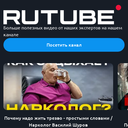
спасли мое будущее!
с
Больше полезных видео от наших экспертов на нашем
канале
Посетить канал
Почему надо жить трезво - простыми словами /
Нарколог Василий Шуров
П