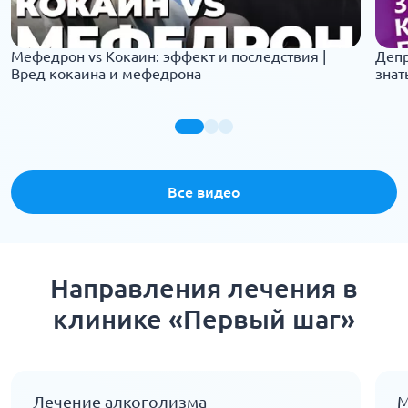
Мефедрон vs Кокаин: эффект и последствия |
Депр
Вред кокаина и мефедрона
знат
Все видео
Направления лечения в
клинике «Первый шаг»
Лечение алкоголизма
М