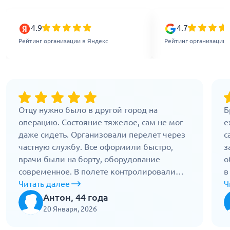
4.9
4.7
Рейтинг организации в Яндекс
Рейтинг организации 
Отцу нужно было в другой город на
Б
операцию. Состояние тяжелое, сам не мог
е
даже сидеть. Организовали перелет через
с
частную службу. Все оформили быстро,
з
врачи были на борту, оборудование
о
современное. В полете контролировали
в
давление, пульс, дыхание. Врач не отходил.
Читать далее
о
Ч
После посадки сразу передали в стационар.
п
Антон, 44 года
Четкая работа без суеты. Без этого
т
20 Января, 2026
перелета он бы не добрался.
Б