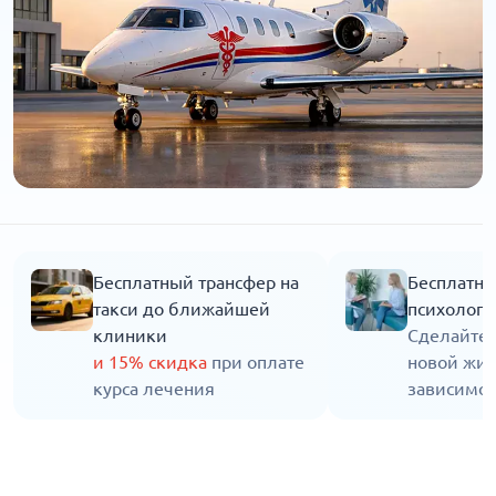
Бесплатный трансфер на
Бесплатна
такси до ближайшей
психолога
клиники
Сделайте 
и 15% скидка
при оплате
новой жиз
курса лечения
зависимос