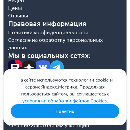
Видео
Цены
Отзывы
Правовая информация
Политика конфиденциальности
Согласие на обработку персональных
данных
Мы в социальных сетях:
Лечение алкоголизма
На сайте используются технологии cookie и
сервис Яндекс.Метрика. Продолжая
Вывод из запоя
пользоваться сайтом, вы соглашаетесь с
Капельница от запоя на дому
условиями обработки файлов Cookies
.
Вывод из запоя на дому
Амбулаторное лечение
Понятно
Лечение пивного алкоголизма
Лечение алкоголизма у женщин