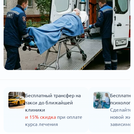
Бесплатный трансфер на
Бесплатна
такси до ближайшей
психолога
клиники
Сделайте 
и 15% скидка
при оплате
новой жиз
курса лечения
зависимос