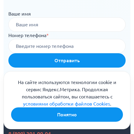
Ваше имя
Номер телефона
*
Отправить
Я ознакомлен(а) с
Политикой конфиденциальности
и
даю свое
согласие на обработку персональных данных
На сайте используются технологии cookie и
сервис Яндекс.Метрика. Продолжая
пользоваться сайтом, вы соглашаетесь с
условиями обработки файлов Cookies
.
Понятно
Информационная служба
8 (800) 301-90-04