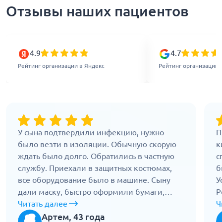
Отзывы наших пациентов
4.9
4.7
Рейтинг организации в Яндекс
Рейтинг организации 
У сына подтвердили инфекцию, нужно
П
было везти в изоляции. Обычную скорую
к
ждать было долго. Обратились в частную
с
службу. Приехали в защитных костюмах,
б
все оборудование было в машине. Сыну
У
дали маску, быстро оформили бумаги,
Р
повезли в отдельное отделение. По дороге
Читать далее
с
Ч
врач не отходил. Машина чистая, после
п
Артем, 43 года