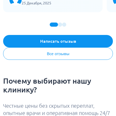
каждого вызова дезинфекция. Все
п
25 Декабря, 2025
серьезно, как и должно быть.
б
д
Написать отызыв
Все отзывы
Почему выбирают нашу
клинику?
Честные цены без скрытых переплат,
опытные врачи и оперативная помощь 24/7