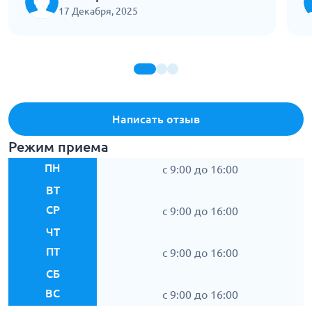
лечение, на фоне которого состояние
с
17 Декабря, 2025
постепенно стало выравниваться.
с
Написать отзыв
Режим приема
ПН
c 9:00 до 16:00
ВТ
СР
c 9:00 до 16:00
ЧТ
ПТ
c 9:00 до 16:00
СБ
ВС
c 9:00 до 16:00