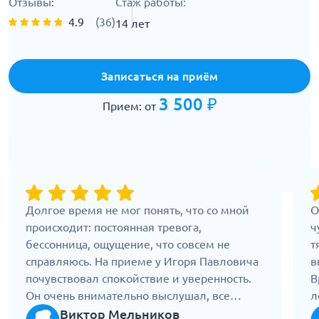
Отзывы:
Стаж работы:
4.9
(36)
14 лет
Записаться на приём
3 500 ₽
Прием: от
Долгое время не мог понять, что со мной
О
происходит: постоянная тревога,
ч
бессонница, ощущение, что совсем не
т
справляюсь. На приеме у Игоря Павловича
в
почувствовал спокойствие и уверенность.
В
Он очень внимательно выслушал, все
л
подробно объяснил и помог подобрать
П
Виктор Мельников